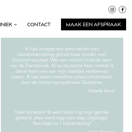
INIEK
CONTACT
MAAK EEN AFSPRAAK
Ik had vroeger wel eens eerder een
laserbehandeling gehad maar zonder veel
blijvend resultaat. Wat een verschil met de laser
van de Damkliniek. Al na de eerste keer merkte ik
dat er heel veel van mijn haartjes verdwenen
waren. Ik laat zeker meerdere zones behandelen
door de immer sympathieke Geraldine.
Rafaelle Wens
Heel tevreden! Ik werd direct op mijn gemak
gesteld, alles werd stap voor stap uitgelegd.
Resultaat na 1 behandeling!