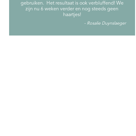
gebruiken. Het resultaat is ook verbluffend! We
zijn nu 6 weken verder en nog steeds geen
haartjes!
Rosalie Duynslaeger