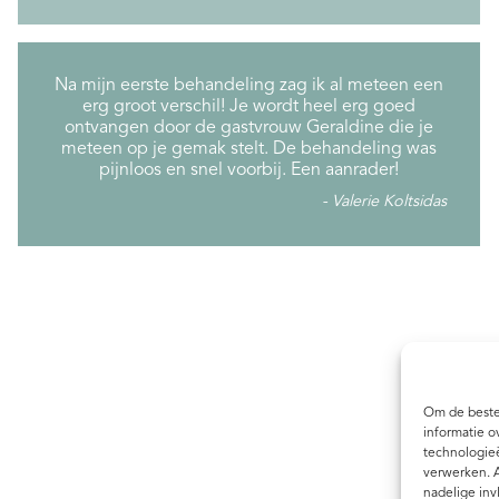
Na mijn eerste behandeling zag ik al meteen een
erg groot verschil! Je wordt heel erg goed
ontvangen door de gastvrouw Geraldine die je
meteen op je gemak stelt. De behandeling was
pijnloos en snel voorbij. Een aanrader!
Valerie Koltsidas
Om de beste 
informatie o
technologieë
verwerken. A
nadelige in