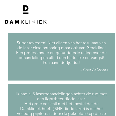
Super tevreden! Niet alleen van het resultaat van
de laser okselontharing maar ook van Geraldine!
Een professionele en gefundeerde uitleg over de
behandeling en altijd een hartelijke ontvangst!
Een aanradertje dus!
Griet Bellekens
Ik had al 3 laserbehandelingen achter de rug met
een lightsheer diode laser.
Het grote verschil met het toestel dat de
Damkliniek heeft ( SHR diode lazer) is dat het
volledig pijnloos is door de gekoelde kop die ze