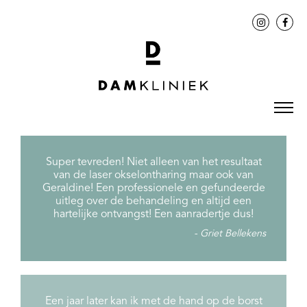
Super tevreden! Niet alleen van het resultaat
van de laser okselontharing maar ook van
Geraldine! Een professionele en gefundeerde
uitleg over de behandeling en altijd een
hartelijke ontvangst! Een aanradertje dus!
Griet Bellekens
Een jaar later kan ik met de hand op de borst